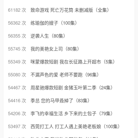
61182 次
致命游戏 死亡万花筒 未删减版（全集）
56362 次
练瑜伽的嫂子（100集）
56355 次
逆袭人生（80集）
55745 次
我的美艳女上司（80集）
55349 次
咪蒙爆款短剧 我在长征路上开超市（5集）
55080 次
不漏声色的爱 老师不要跑（96集）
54467 次
周星驰爆款短剧 金猪玉叶第二季（24集）
54416 次
季总 您的马甲叒掉了（83集）
54206 次
李飞的幸福生活 乡下来的土包子（79集）
53497 次
西莞打工人 打工人遇上美艳老板娘（100集）