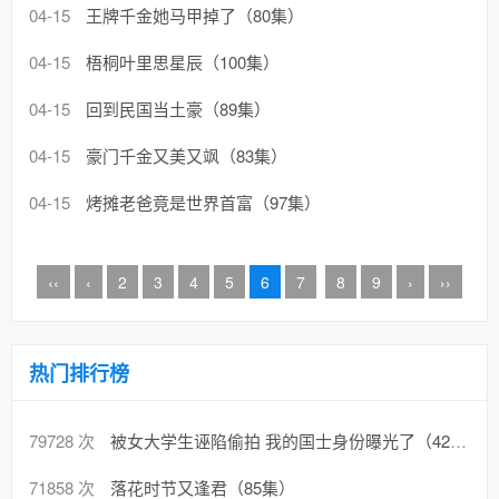
04-15
王牌千金她马甲掉了（80集）
04-15
梧桐叶里思星辰（100集）
04-15
回到民国当土豪（89集）
04-15
豪门千金又美又飒（83集）
04-15
烤摊老爸竟是世界首富（97集）
‹‹
‹
2
3
4
5
6
7
8
9
›
››
热门排行榜
79728 次
被女大学生诬陷偷拍 我的国士身份曝光了（42集）
71858 次
落花时节又逢君（85集）