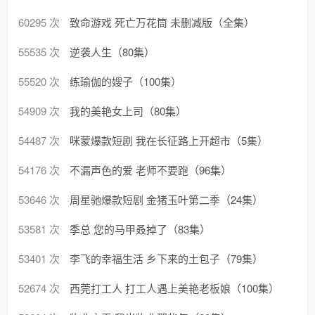
60295 次
致命游戏 死亡万花筒 未删减版（全集）
55535 次
逆袭人生（80集）
55520 次
练瑜伽的嫂子（100集）
54909 次
我的美艳女上司（80集）
54487 次
咪蒙爆款短剧 我在长征路上开超市（5集）
54176 次
不漏声色的爱 老师不要跑（96集）
53646 次
周星驰爆款短剧 金猪玉叶第二季（24集）
53581 次
季总 您的马甲叒掉了（83集）
53401 次
李飞的幸福生活 乡下来的土包子（79集）
52674 次
西莞打工人 打工人遇上美艳老板娘（100集）