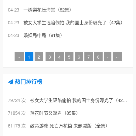
04-23
一树梨花压海棠（82集）
04-23
被女大学生诬陷偷拍 我的国士身份曝光了（42集）
04-23
婚姻局中局（91集）
‹‹
1
2
3
4
5
6
7
8
›
››
热门排行榜
79724 次
被女大学生诬陷偷拍 我的国士身份曝光了（42集）
71854 次
落花时节又逢君（85集）
61178 次
致命游戏 死亡万花筒 未删减版（全集）