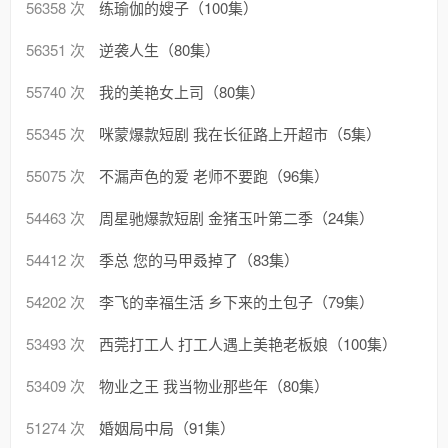
56358 次
练瑜伽的嫂子（100集）
56351 次
逆袭人生（80集）
55740 次
我的美艳女上司（80集）
55345 次
咪蒙爆款短剧 我在长征路上开超市（5集）
55075 次
不漏声色的爱 老师不要跑（96集）
54463 次
周星驰爆款短剧 金猪玉叶第二季（24集）
54412 次
季总 您的马甲叒掉了（83集）
54202 次
李飞的幸福生活 乡下来的土包子（79集）
53493 次
西莞打工人 打工人遇上美艳老板娘（100集）
53409 次
物业之王 我当物业那些年（80集）
51274 次
婚姻局中局（91集）