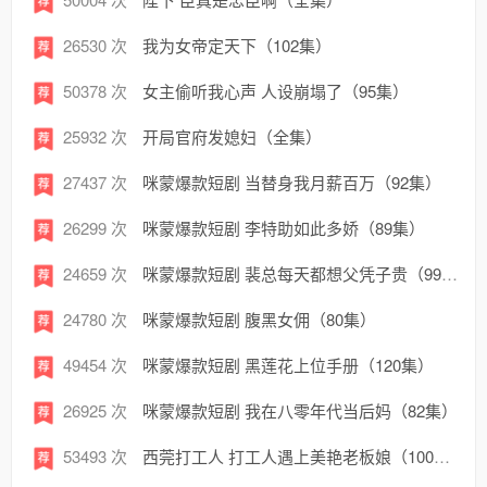
26530 次
我为女帝定天下（102集）
50378 次
女主偷听我心声 人设崩塌了（95集）
25932 次
开局官府发媳妇（全集）
27437 次
咪蒙爆款短剧 当替身我月薪百万（92集）
26299 次
咪蒙爆款短剧 李特助如此多娇（89集）
24659 次
咪蒙爆款短剧 裴总每天都想父凭子贵（99集）
24780 次
咪蒙爆款短剧 腹黑女佣（80集）
49454 次
咪蒙爆款短剧 黑莲花上位手册（120集）
26925 次
咪蒙爆款短剧 我在八零年代当后妈（82集）
53493 次
西莞打工人 打工人遇上美艳老板娘（100集）