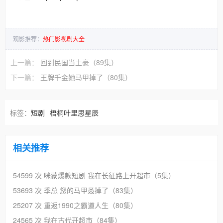
观影推荐：
热门影视剧大全
上一篇：
回到民国当土豪（89集）
下一篇：
王牌千金她马甲掉了（80集）
标签：
短剧
梧桐叶里思星辰
相关推荐
54599 次
咪蒙爆款短剧 我在长征路上开超市（5集）
53693 次
季总 您的马甲叒掉了（83集）
25207 次
重返1990之霸道人生（80集）
24565 次
我在古代开超市（84集）