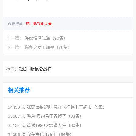
观影推荐：
热门影视剧大全
上一篇：
许你情深似海（90集）
下一篇：
燃冬之女王加冕（70集）
标签：
短剧
新昆仑战神
相关推荐
54493 次
咪蒙爆款短剧 我在长征路上开超市（5集）
53587 次
季总 您的马甲叒掉了（83集）
25154 次
重返1990之霸道人生（80集）
24508 次
我在古代开超市（84集）