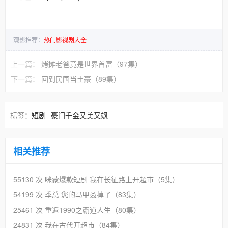
观影推荐：
热门影视剧大全
上一篇：
烤摊老爸竟是世界首富（97集）
下一篇：
回到民国当土豪（89集）
标签：
短剧
豪门千金又美又飒
相关推荐
55130 次
咪蒙爆款短剧 我在长征路上开超市（5集）
54199 次
季总 您的马甲叒掉了（83集）
25461 次
重返1990之霸道人生（80集）
24831 次
我在古代开超市（84集）