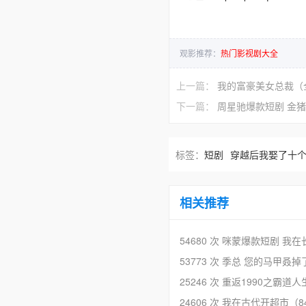
观影推荐：
热门影视剧大全
上一篇：
我的富豪美女总裁（
下一篇：
周星驰爆款短剧 金猪
标签：
短剧
穿越后我娶了十
相关推荐
54680 次
咪蒙爆款短剧 我在
53773 次
季总 您的马甲叒掉
25246 次
重返1990之霸道人
24606 次
我在古代开超市（8