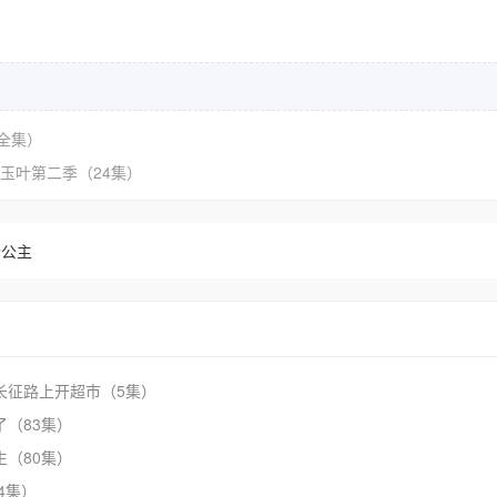
全集）
玉叶第二季（24集）
个公主
长征路上开超市（5集）
了（83集）
生（80集）
4集）