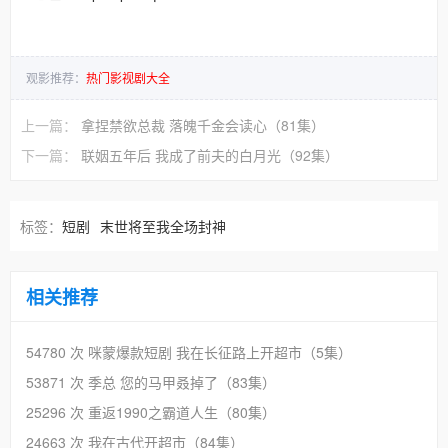
观影推荐：
热门影视剧大全
上一篇：
拿捏禁欲总裁 落魄千金会读心（81集）
下一篇：
联姻五年后 我成了前夫的白月光（92集）
标签：
短剧
末世将至我全场封神
相关推荐
54780 次
咪蒙爆款短剧 我在长征路上开超市（5集）
53871 次
季总 您的马甲叒掉了（83集）
25296 次
重返1990之霸道人生（80集）
24663 次
我在古代开超市（84集）