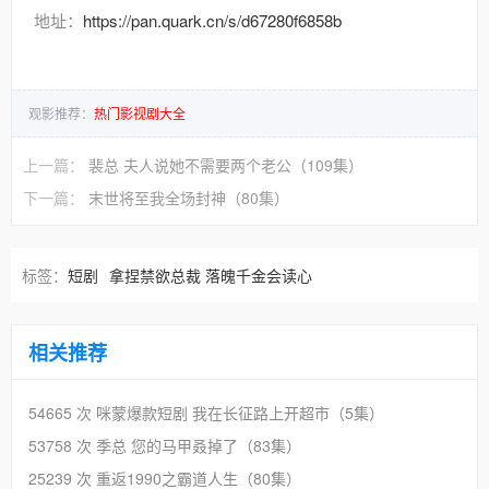
地址：
https://pan.quark.cn/s/d67280f6858b
观影推荐：
热门影视剧大全
上一篇：
裴总 夫人说她不需要两个老公（109集）
下一篇：
末世将至我全场封神（80集）
标签：
短剧
拿捏禁欲总裁 落魄千金会读心
相关推荐
54665 次
咪蒙爆款短剧 我在长征路上开超市（5集）
53758 次
季总 您的马甲叒掉了（83集）
25239 次
重返1990之霸道人生（80集）