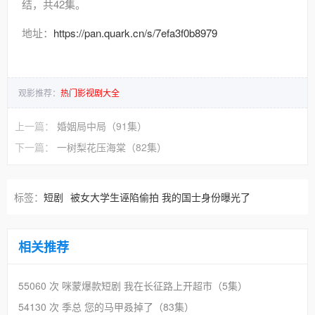
结，共42集。
地址：
https://pan.quark.cn/s/7efa3f0b8979
观影推荐：
热门影视剧大全
上一篇：
婚姻局中局（91集）
下一篇：
一树梨花压海棠（82集）
标签：
短剧
被女大学生诬陷偷拍 我的国士身份曝光了
相关推荐
55060 次
咪蒙爆款短剧 我在长征路上开超市（5集）
54130 次
季总 您的马甲叒掉了（83集）