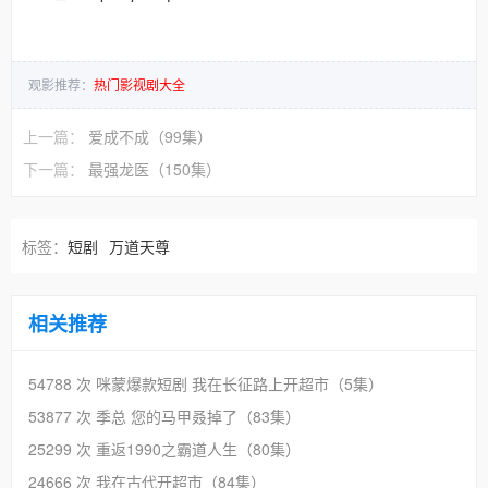
观影推荐：
热门影视剧大全
上一篇：
爱成不成（99集）
下一篇：
最强龙医（150集）
标签：
短剧
万道天尊
相关推荐
54788 次
咪蒙爆款短剧 我在长征路上开超市（5集）
53877 次
季总 您的马甲叒掉了（83集）
25299 次
重返1990之霸道人生（80集）
24666 次
我在古代开超市（84集）