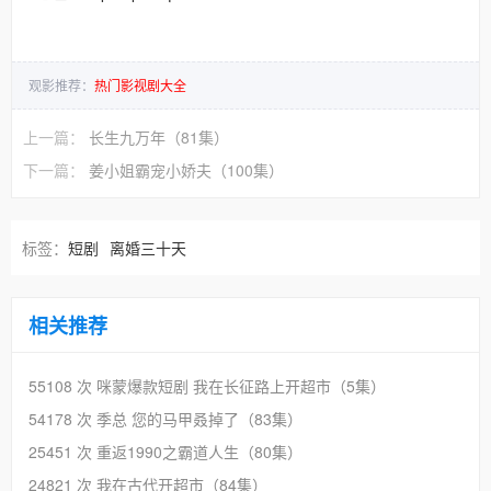
观影推荐：
热门影视剧大全
上一篇：
长生九万年（81集）
下一篇：
姜小姐霸宠小娇夫（100集）
标签：
短剧
离婚三十天
相关推荐
55108 次
咪蒙爆款短剧 我在长征路上开超市（5集）
54178 次
季总 您的马甲叒掉了（83集）
25451 次
重返1990之霸道人生（80集）
24821 次
我在古代开超市（84集）