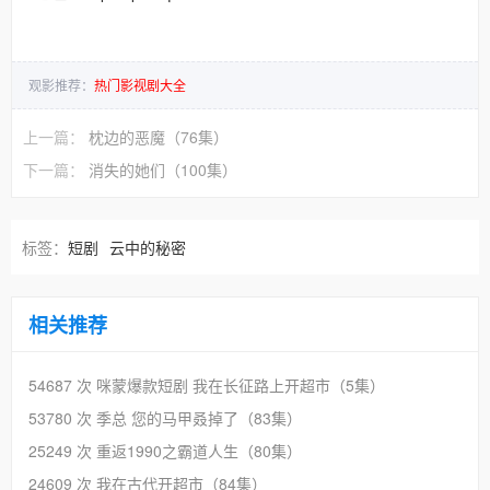
观影推荐：
热门影视剧大全
上一篇：
枕边的恶魔（76集）
下一篇：
消失的她们（100集）
标签：
短剧
云中的秘密
相关推荐
54687 次
咪蒙爆款短剧 我在长征路上开超市（5集）
53780 次
季总 您的马甲叒掉了（83集）
25249 次
重返1990之霸道人生（80集）
24609 次
我在古代开超市（84集）