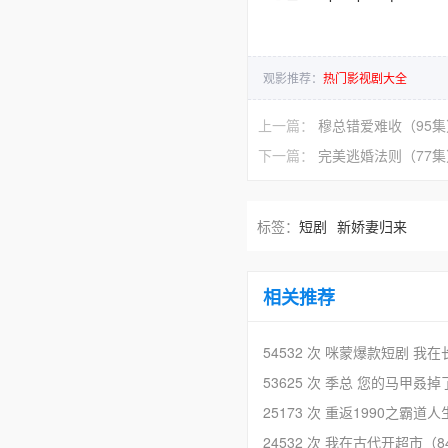
观影推荐：
热门影视剧大全
上一篇：
穆总错爱难收（95集
下一篇：
完美逃婚法则（77集
标签：
短剧
新娇妻归来
相关推荐
54532 次
咪蒙爆款短剧 我在
53625 次
季总 您的马甲叒掉
25173 次
重返1990之霸道人
24532 次
我在古代开超市（8