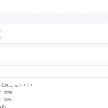
）
）
长征路上开超市（5集）
了（83集）
生（80集）
4集）