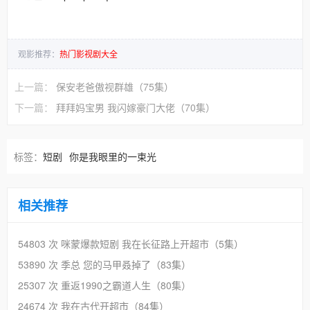
观影推荐：
热门影视剧大全
上一篇：
保安老爸傲视群雄（75集）
下一篇：
拜拜妈宝男 我闪嫁豪门大佬（70集）
标签：
短剧
你是我眼里的一束光
相关推荐
54803 次
咪蒙爆款短剧 我在长征路上开超市（5集）
53890 次
季总 您的马甲叒掉了（83集）
25307 次
重返1990之霸道人生（80集）
24674 次
我在古代开超市（84集）