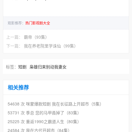
观影推荐：
热门影视剧大全
上一篇：
霸帝（93集）
下一篇：
我在养老院里学诛仙（99集）
标签：
短剧
枭雄归来别动我妻女
相关推荐
54638 次
咪蒙爆款短剧 我在长征路上开超市（5集）
53731 次
季总 您的马甲叒掉了（83集）
25225 次
重返1990之霸道人生（80集）
24584 次
我在古代开超市（84集）