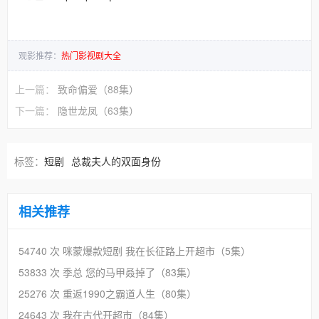
观影推荐：
热门影视剧大全
上一篇：
致命偏爱（88集）
下一篇：
隐世龙凤（63集）
标签：
短剧
总裁夫人的双面身份
相关推荐
54740 次
咪蒙爆款短剧 我在长征路上开超市（5集）
53833 次
季总 您的马甲叒掉了（83集）
25276 次
重返1990之霸道人生（80集）
24643 次
我在古代开超市（84集）