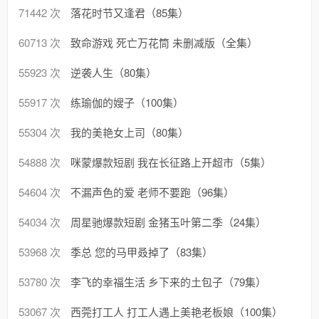
71442 次
落花时节又逢君（85集）
60713 次
致命游戏 死亡万花筒 未删减版（全集）
55923 次
逆袭人生（80集）
55917 次
练瑜伽的嫂子（100集）
55304 次
我的美艳女上司（80集）
54888 次
咪蒙爆款短剧 我在长征路上开超市（5集）
54604 次
不漏声色的爱 老师不要跑（96集）
54034 次
周星驰爆款短剧 金猪玉叶第二季（24集）
53968 次
季总 您的马甲叒掉了（83集）
53780 次
李飞的幸福生活 乡下来的土包子（79集）
53067 次
西莞打工人 打工人遇上美艳老板娘（100集）