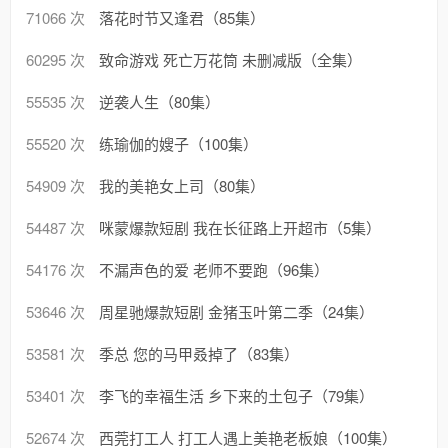
71066 次
落花时节又逢君（85集）
60295 次
致命游戏 死亡万花筒 未删减版（全集）
55535 次
逆袭人生（80集）
55520 次
练瑜伽的嫂子（100集）
54909 次
我的美艳女上司（80集）
54487 次
咪蒙爆款短剧 我在长征路上开超市（5集）
54176 次
不漏声色的爱 老师不要跑（96集）
53646 次
周星驰爆款短剧 金猪玉叶第二季（24集）
53581 次
季总 您的马甲叒掉了（83集）
53401 次
李飞的幸福生活 乡下来的土包子（79集）
52674 次
西莞打工人 打工人遇上美艳老板娘（100集）