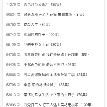
71276 次
落花时节又逢君（85集）
60534 次
致命游戏 死亡万花筒 未删减版（全集）
55750 次
逆袭人生（80集）
55742 次
练瑜伽的嫂子（100集）
55129 次
我的美艳女上司（80集）
54705 次
咪蒙爆款短剧 我在长征路上开超市（5集）
54428 次
不漏声色的爱 老师不要跑（96集）
53866 次
周星驰爆款短剧 金猪玉叶第二季（24集）
53798 次
季总 您的马甲叒掉了（83集）
53613 次
李飞的幸福生活 乡下来的土包子（79集）
52896 次
西莞打工人 打工人遇上美艳老板娘（100集）