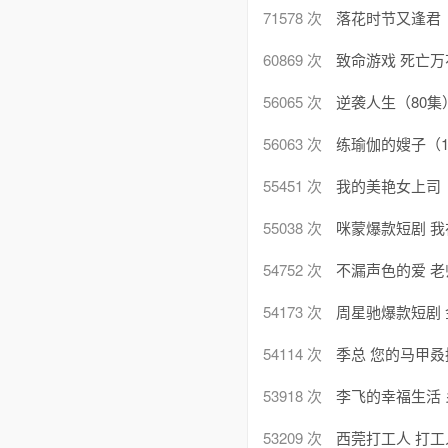
71578 次
落花时节又逢君（
60869 次
致命游戏 死亡万
56065 次
逆袭人生（80集
56063 次
练瑜伽的嫂子（1
55451 次
我的美艳女上司（
55038 次
咪蒙爆款短剧 
54752 次
不漏声色的爱 老
54173 次
周星驰爆款短剧 
54114 次
季总 您的马甲叒
53918 次
李飞的幸福生活 
53209 次
西莞打工人 打工