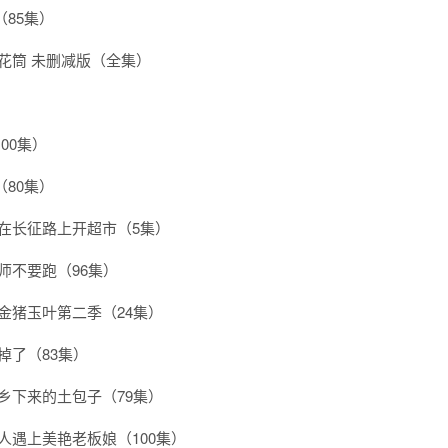
85集）
花筒 未删减版（全集）
）
00集）
80集）
我在长征路上开超市（5集）
师不要跑（96集）
金猪玉叶第二季（24集）
掉了（83集）
乡下来的土包子（79集）
人遇上美艳老板娘（100集）