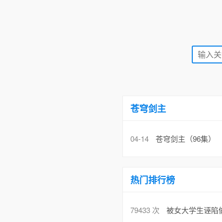
苍穹剑主
04-14
苍穹剑主（96集）
热门排行榜
79433 次
被女大学生诬陷偷