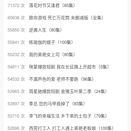
71372 次
落花时节又逢君（85集）
60638 次
致命游戏 死亡万花筒 未删减版（全集）
55850 次
逆袭人生（80集）
55841 次
练瑜伽的嫂子（100集）
55232 次
我的美艳女上司（80集）
54811 次
咪蒙爆款短剧 我在长征路上开超市（5集）
54532 次
不漏声色的爱 老师不要跑（96集）
53963 次
周星驰爆款短剧 金猪玉叶第二季（24集）
53897 次
季总 您的马甲叒掉了（83集）
53710 次
李飞的幸福生活 乡下来的土包子（79集）
52996 次
西莞打工人 打工人遇上美艳老板娘（100集）