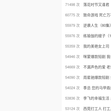
71498 次
落花时节又逢君（
60775 次
致命游戏 死亡万
55979 次
逆袭人生（80集
55976 次
练瑜伽的嫂子（1
55359 次
我的美艳女上司（
54946 次
咪蒙爆款短剧 
54669 次
不漏声色的爱 老
54090 次
周星驰爆款短剧 
54024 次
季总 您的马甲叒
53836 次
李飞的幸福生活 
53124 次
西莞打工人 打工