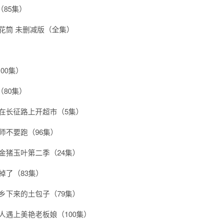
85集）
花筒 未删减版（全集）
）
00集）
80集）
我在长征路上开超市（5集）
师不要跑（96集）
金猪玉叶第二季（24集）
掉了（83集）
乡下来的土包子（79集）
人遇上美艳老板娘（100集）