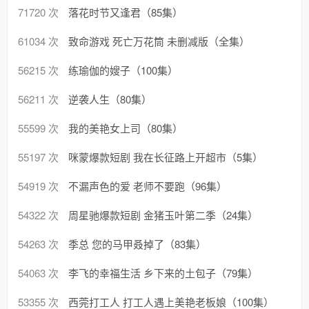
71720 次
落花时节又逢君（85集）
61034 次
致命游戏 死亡万花筒 未删减版（全集）
56215 次
练瑜伽的嫂子（100集）
56211 次
逆袭人生（80集）
55599 次
我的美艳女上司（80集）
55197 次
咪蒙爆款短剧 我在长征路上开超市（5集）
54919 次
不漏声色的爱 老师不要跑（96集）
54322 次
周星驰爆款短剧 金猪玉叶第二季（24集）
54263 次
季总 您的马甲叒掉了（83集）
54063 次
李飞的幸福生活 乡下来的土包子（79集）
53355 次
西莞打工人 打工人遇上美艳老板娘（100集）