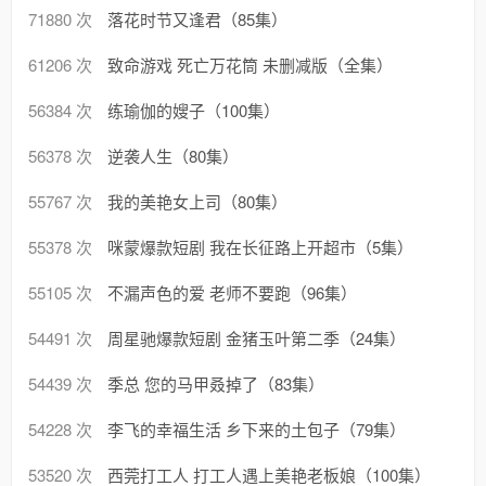
71880 次
落花时节又逢君（85集）
61206 次
致命游戏 死亡万花筒 未删减版（全集）
56384 次
练瑜伽的嫂子（100集）
56378 次
逆袭人生（80集）
55767 次
我的美艳女上司（80集）
55378 次
咪蒙爆款短剧 我在长征路上开超市（5集）
55105 次
不漏声色的爱 老师不要跑（96集）
54491 次
周星驰爆款短剧 金猪玉叶第二季（24集）
54439 次
季总 您的马甲叒掉了（83集）
54228 次
李飞的幸福生活 乡下来的土包子（79集）
53520 次
西莞打工人 打工人遇上美艳老板娘（100集）