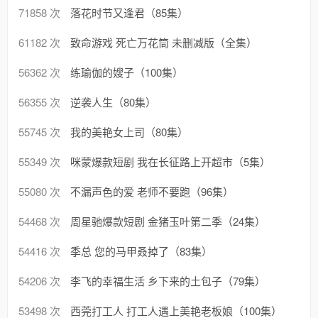
71858 次
落花时节又逢君（85集）
61182 次
致命游戏 死亡万花筒 未删减版（全集）
56362 次
练瑜伽的嫂子（100集）
56355 次
逆袭人生（80集）
55745 次
我的美艳女上司（80集）
55349 次
咪蒙爆款短剧 我在长征路上开超市（5集）
55080 次
不漏声色的爱 老师不要跑（96集）
54468 次
周星驰爆款短剧 金猪玉叶第二季（24集）
54416 次
季总 您的马甲叒掉了（83集）
54206 次
李飞的幸福生活 乡下来的土包子（79集）
53498 次
西莞打工人 打工人遇上美艳老板娘（100集）