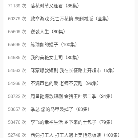
71139 次
落花时节又逢君（85集）
60379 次
致命游戏 死亡万花筒 未删减版（全集）
55609 次
逆袭人生（80集）
55595 次
练瑜伽的嫂子（100集）
54985 次
我的美艳女上司（80集）
54563 次
咪蒙爆款短剧 我在长征路上开超市（5集）
54266 次
不漏声色的爱 老师不要跑（96集）
53722 次
周星驰爆款短剧 金猪玉叶第二季（24集）
53657 次
季总 您的马甲叒掉了（83集）
53476 次
李飞的幸福生活 乡下来的土包子（79集）
52748 次
西莞打工人 打工人遇上美艳老板娘（100集）